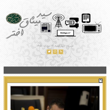
امـروز : چهارشنبه, ۱۴ مرداد , ۱۴۰۵