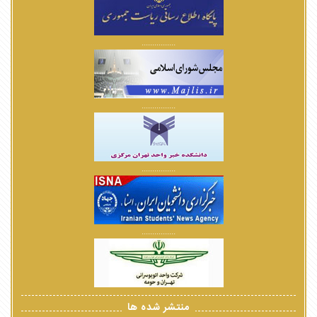
................
................
................
................
منتشر شده ها