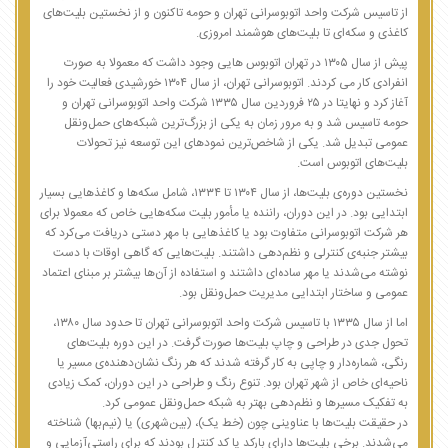
از تاسیس شرکت واحد اتوبوسرانی تهران و حومه تاکنون و از نخستین بلیت‌های
کاغذی و سکه‌ای تا بلیت‌های هوشمند امروزی.
پیش از سال ۱۳۰۵ در تهران اتوبوس هایی وجود داشت که معمولا به صورت
انفرادی کار می کردند. اتوبوسرانی تهران، از سال ۱۳۰۴ خورشیدی فعالیت خود را
آغاز کرد و نهایتا در ۲۵ فروردین سال ۱۳۳۵ شرکت واحد اتوبوسرانی تهران و
حومه تاسیس شد و به مرور زمان به یکی از بزرگ‌ترین شبکه‌های حمل‌ونقل
عمومی تبدیل شد. یکی از شاخص‌ترین نمودهای این توسعه نیز تحولات
بلیت‌های اتوبوس است.
نخستین دوره‌ی بلیت‌ها، از سال ۱۳۰۴ تا ۱۳۳۴، شامل سکه‌ها و کاغذهایی بسیار
ابتدایی بود. در این دوران، راننده یا مأمور بلیت سکه‌هایی خاص که معمولا برای
هر شرکت اتوبوسرانی متفاوت بود یا کاغذهایی با مهر دستی دریافت می‌کرد که
بیشتر جنبه‌ی کنترلی و نظم‌دهی داشتند. بلیت‌هایی که گاهی اوقات با دست
نوشته می‌شدند یا مهر ساده‌ای داشتند و استفاده از آن‌ها بیشتر بر مبنای اعتماد
عمومی و ساختار ابتدایی مدیریت حمل‌ونقل بود.
اما از سال ۱۳۳۵ با تاسیس شرکت واحد اتوبوسرانی تهران تا حدود سال ۱۳۸۰،
تحول جدی در طراحی و چاپ بلیت‌ها صورت گرفت. در این دوره بلیت‌های
رنگی، شماره‌دار و چاپی به کار گرفته شدند که هر رنگ نشان‌دهنده‌ی مسیر یا
ناحیه‌ای خاص از شهر تهران بود. تنوع رنگ و طراحی در این دوران، کمک زیادی
به تفکیک مسیرها و نظم‌دهی بهتر به شبکه حمل‌ونقل عمومی کرد.
در حقیقت بلیت‌ها با عناوینی چون (خط یک)، (بین‌شهری) یا (نیم‌بها) شناخته
می‌شدند. برخی بلیت‌ها دارای بارکد یا کد کنترل بودند که برای راستی‌آزمایی و