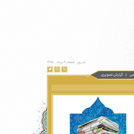
امـروز : جمعه, ۹ مرداد , ۱۴۰۵
س
گزارش تصویری