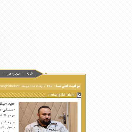
خانه
درباره من
موقعیت فعلی شما :
خانه
/
نوشته شده توسط :misaghkhabar
misaghkhabar
سید میثاق
حسینی شه
جولای 28, 2026
طی حکمی از 
حسینی شهردا