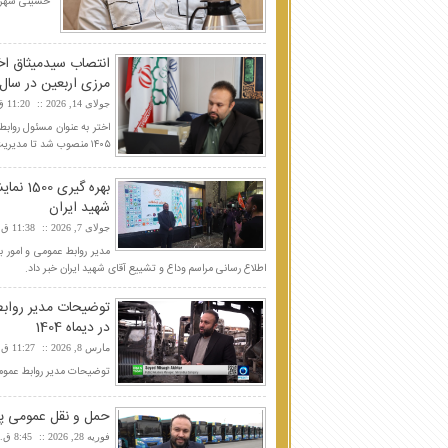
حسینی شهردا
انتصاب سیدمیثاق اخ
مرزی اربعین در سال ۴۰۵
جولای 14, 2026
11:20 ق.ظ
اختر به عنوان مسئول روابط
۱۴۰۵ منصوب شد تا مدیریت رسانه‌ای و ثبت مستندات این عملیات بزرگ حمل‌ونقلی را بر عهده بگیرد.
بهره گ
شهید ایران
جولای 7, 2026
11:38 ق.ظ
اطلاع رسانی مراسم وداع و تشییع آقای شهید ایران خبر داد.
توضیحات مدیر روابط
در دیماه 1404
مارس 8, 2026
11:27 ق.ظ
توضیحات مدیر روابط عمومی 
حمل و نقل عمومی پ
فوریه 28, 2026
8:45 ق.ظ