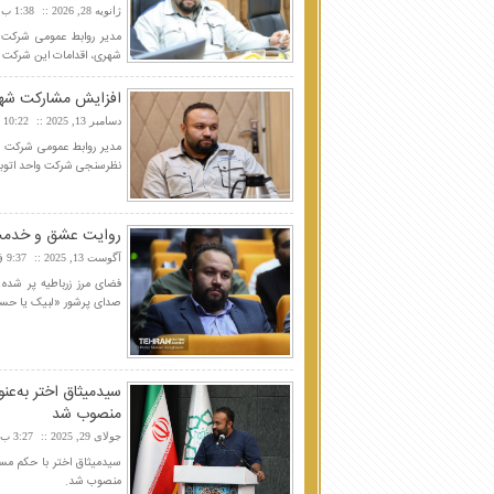
ژانویه 28, 2026
1:38 ب.ظ
مدیر روابط عمومی شرکت و
شهری، اقدامات این شرکت بر
افزایش مشارکت شهرو
دسامبر 13, 2025
10:22 ق.ظ
نظرسنجی شرکت واحد اتوبوسر
روایت عشق و خدمت ب
آگوست 13, 2025
9:37 ق.ظ
فضای مرز زرباطیه پر شده
صدای پرشور «لبیک یا حسین»
منصوب شد
جولای 29, 2025
3:27 ب.ظ
منصوب شد.