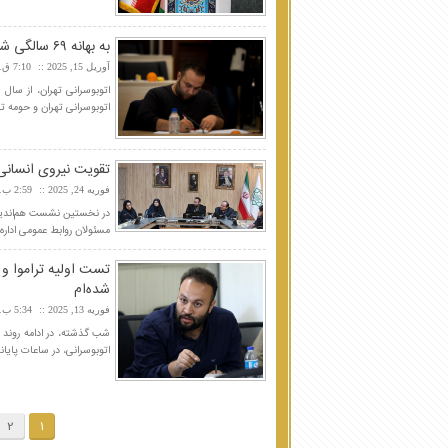
به بهانه ۶۹ سالگی شرکت واحد اتوبوسرانی تهران؛ از سکه تا کارت هوشمند
آوریل 15, 2025
7:10 ق.ظ
اتوبوسرانی تهران و حومه ت
تقویت نیروی انسانی 
فوریه 24, 2025
2:59 ب.ظ
در نخستین نشست هم‌اندیشی
مسئولان روابط عمومی اداره
تست اولیه تراموا و
شده‌ام
فوریه 13, 2025
5:34 ب.ظ
شب گذشته، در ادامه روند ب
اتوبوسرانی، در ساعات پایا
2
1