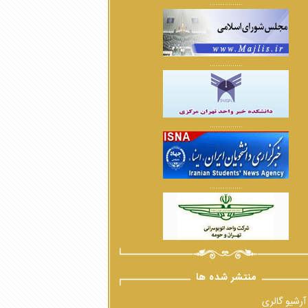
................
................
................
................
منتشر شده ها
آرشیو گالری