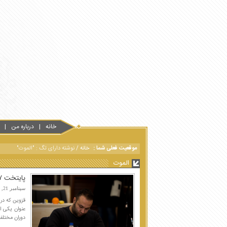
خانه
درباره من
موقعیت فعلی شما :
خانه
/
نوشته دارای تگ : "الموت"
الموت
پایتخت ۵۷ ساله ایران؛ از کاخ چهل‌ستون تا سعدالسلطنه
سپتامبر 21, 2018
عنوان یکی ا
دوران مختلف 