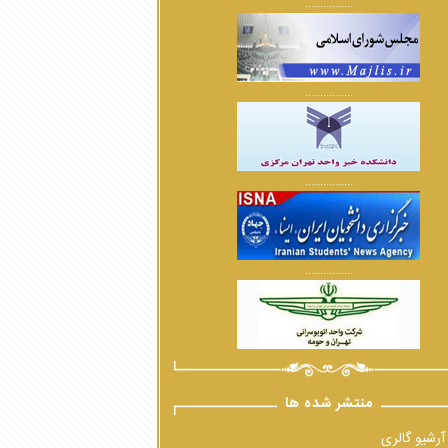
................
................
................
................
منتشر شده ها
آرشیو گالری