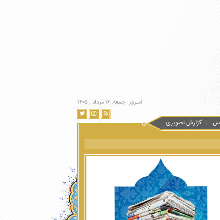
امـروز : جمعه, ۱۶ مرداد , ۱۴۰۵
س
گزارش تصویری