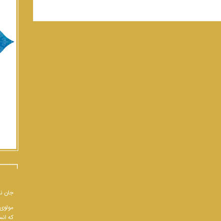
جان نب
مولوی 
که انس