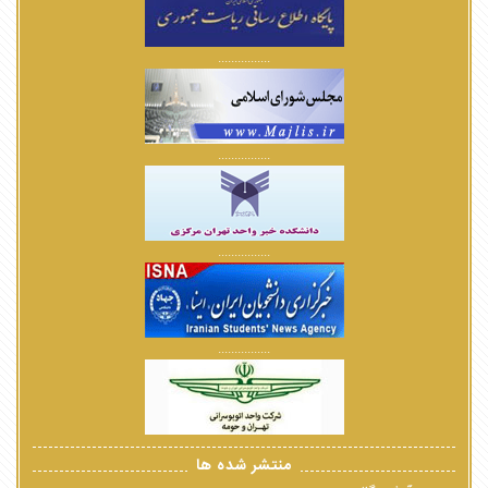
................
................
................
................
منتشر شده ها