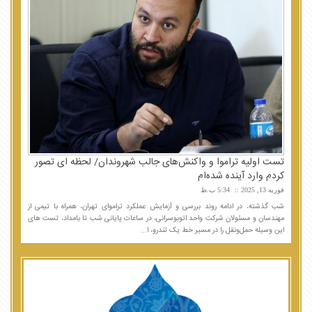
تست اولیه تراموا و واکنش‌های جالب شهروندان/ لحظه ای تصور
کردم وارد آینده شده‌ام
فوریه 13, 2025
5:34 ب.ظ
شب گذشته، در ادامه روند بررسی و آزمایش عملکرد تراموای تهران، همراه با تیمی از
مهندسان و مسئولان شرکت واحد اتوبوسرانی، در ساعات پایانی شب تا بامداد، تست های
این وسیله حمل‌ونقل را در مسیر خط یک تندرو، ا...