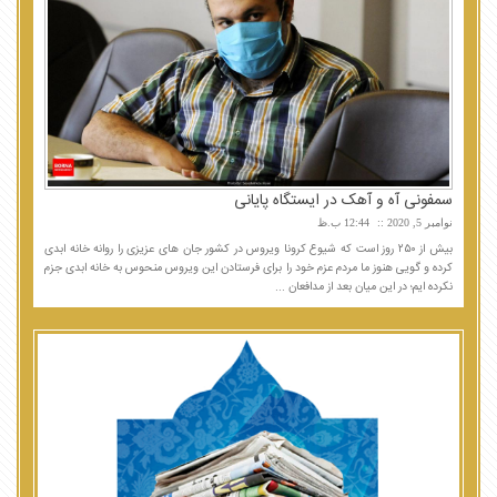
سمفونی آه و آهک در ایستگاه پایانی
نوامبر 5, 2020
12:44 ب.ظ
بیش از ۲۵۰ روز است که شیوع کرونا ویروس در کشور جان های عزیزی را روانه خانه ابدی
کرده و گویی هنوز ما مردم عزم خود را برای فرستادن این ویروس منحوس به خانه ابدی جزم
نکرده ایم؛ در این میان بعد از مدافعان ...