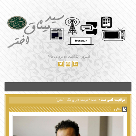
امـروز : یکشنبه, ۱۸ مرداد , ۱۴۰۵
موقعیت فعلی شما :
خانه
/
نوشته دارای تگ : "دفن"
دفن