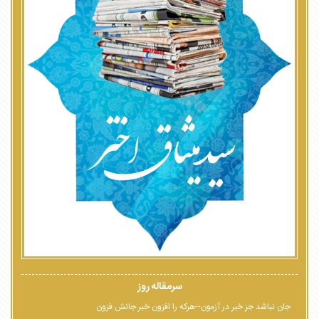
سرمقاله روز
جان نباشد جز خبر در آزمون--هرکه را افزون خبر جانش فزون