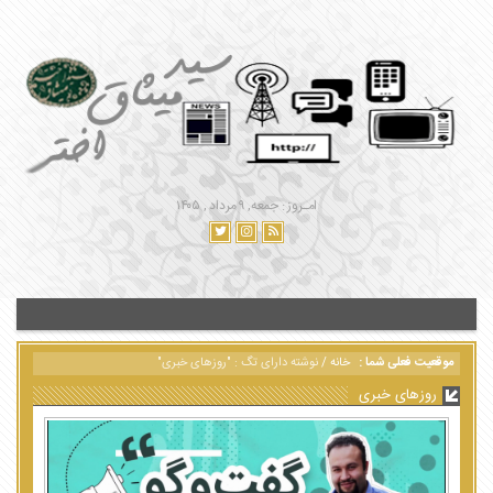
امـروز : جمعه, ۹ مرداد , ۱۴۰۵
موقعیت فعلی شما :
خانه
/
نوشته دارای تگ : "روزهای خبری"
روزهای خبری