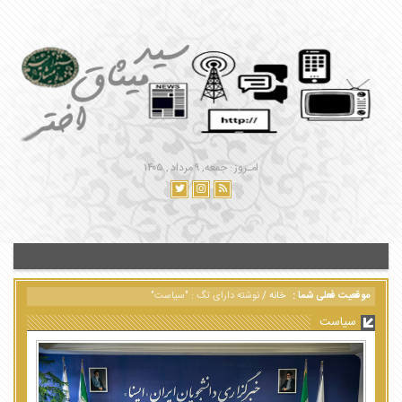
امـروز : جمعه, ۹ مرداد , ۱۴۰۵
موقعیت فعلی شما :
خانه
/
نوشته دارای تگ : "سیاست"
سیاست