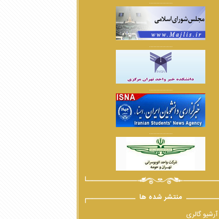
................
................
................
................
منتشر شده ها
آرشیو گالری