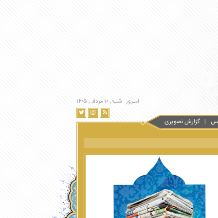
امـروز : شنبه, ۱۰ مرداد , ۱۴۰۵
س
گزارش تصویری