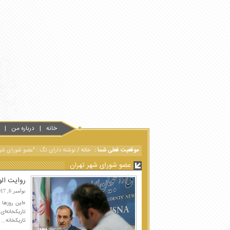
خانه
درباره من
موقعیت فعلی شما :
خانه
/
نوشته دارای تگ : "عضو شورای شهر
عضو شورای شهر تهران
روایت الو
نوامبر 6, 2017
«این روزها د
تاریکخانه‌ای
تاریکخانه...