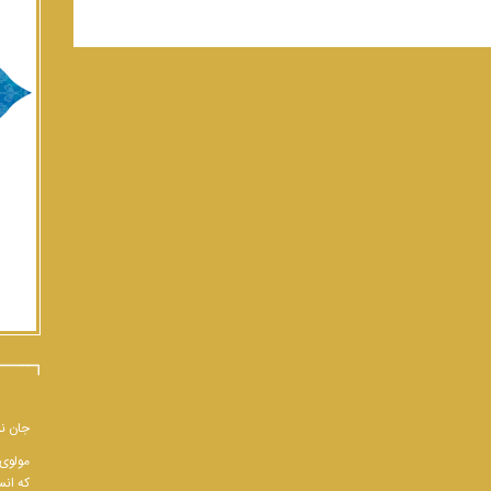
جان نب
مولوی 
که انس