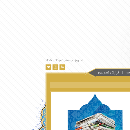
امـروز : جمعه, ۹ مرداد , ۱۴۰۵
س
گزارش تصویری