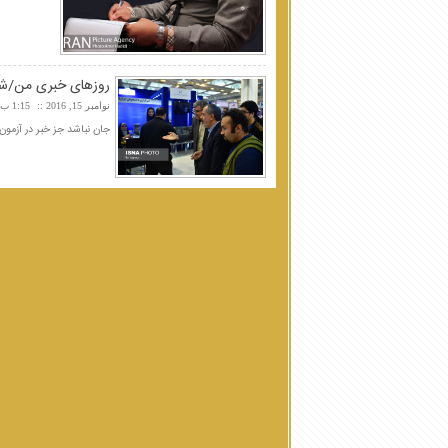
روزهای خبری من/شما
نوامبر 15, 2016
1:15 ب.ظ
جان نباشد جز خبر در آزمون/