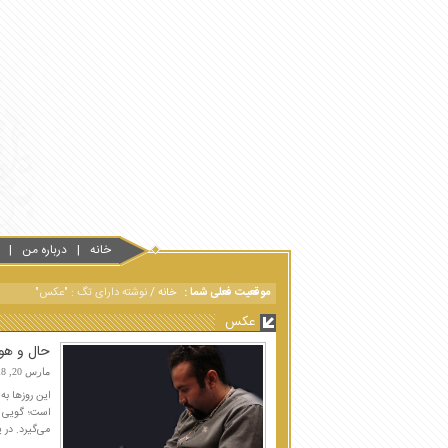
خانه
درباره من
موقعیت فعلی شما :
خانه
/
نوشته دارای تگ : "عکس"
عکس
حال و هوا
مارس 20, 2018
این روزها ب
است؛ گویی د
می‌گیرد. در ی