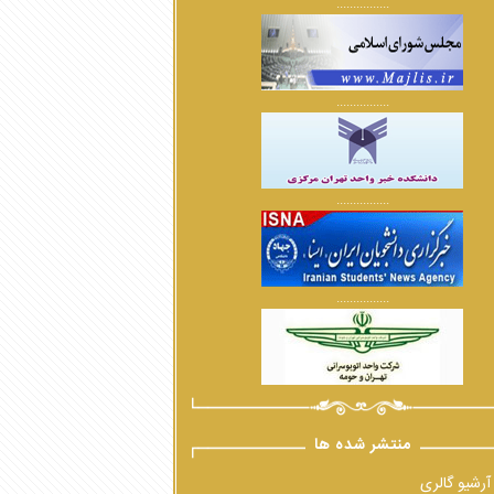
................
................
................
................
منتشر شده ها
آرشیو گالری