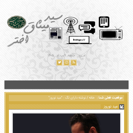
امـروز : جمعه, ۹ مرداد , ۱۴۰۵
موقعیت فعلی شما :
خانه
/
نوشته دارای تگ : "عید نوروز"
عید نوروز