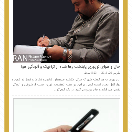
حال و هوای نوروزی پایتخت رها شده از ترافیک و آلودگی هوا
مارس 20, 2018
5:23 ب.ظ
این روزها به هر گوشه شهر که سرکی بکشیم جلوه‌های شادی و نشاط و فصل نو شدن و
بهار قابل دیدن است؛ گویی در این دو هفته تعطیلات، تهران خسته از شلوغی و آلودگی
نفسی می کشد و جان دوباره می‌گیرد. در یک کلام گو...