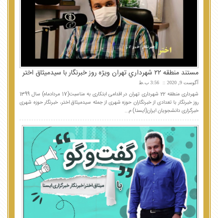
مستند منطقه ٢٢ شهرداري تهران ويژه روز خبرنگار با سيدميثاق اختر
آگوست 9, 2020
3:56 ب.ظ
شهرداری منطقه 22 شهرداری تهران در اقدامی ابتکاری به مناسبت(17 مردادماه) سال 1399
روز خبرنگار با تعدادی از خبرنگاران حوزه شهری از جمله سیدمیثاق اختر، خبرنگار حوزه شهری
خبرگزاری دانشجویان ایران(ایسنا) م...