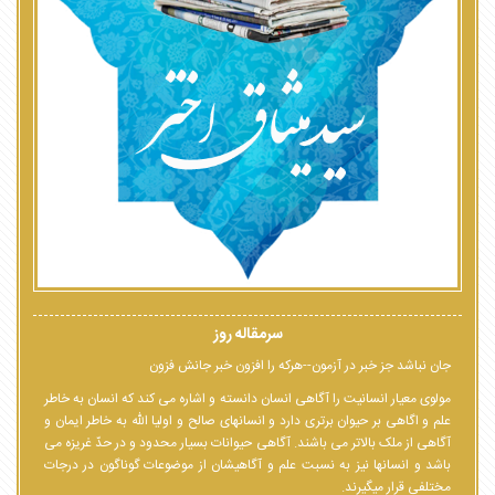
سرمقاله روز
جان نباشد جز خبر در آزمون--هرکه را افزون خبر جانش فزون
مولوی معیار انسانیت را آگاهی انسان دانسته و اشاره می کند که انسان به خاطر
علم و اگاهی بر حیوان برتری دارد و انسانهای صالح و اولیا الله به خاطر ایمان و
آگاهی از ملک بالاتر می باشند. آگاهی حیوانات بسیار محدود و در حدّ غریزه می
باشد و انسانها نیز به نسبت علم و آگاهیشان از موضوعات گوناگون در درجات
مختلفی قرار میگیرند.