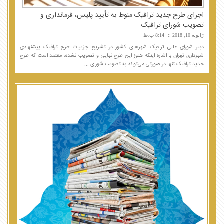
اجرای طرح جدید ترافیک منوط به تأیید پلیس، فرمانداری و
تصویب شورای ترافیک
ژانویه 10, 2018
8:14 ب.ظ
دبیر شورای عالی ترافیک شهرهای کشور در تشریح جزییات طرح ترافیک پیشنهادی
شهرداری تهران با اشاره اینکه هنوز این طرح نهایی و تصویب نشده، معتقد است که طرح
جدید ترافیک تنها در صورتی می‌تواند به تصویب شورای ...