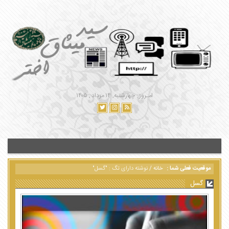
امـروز : چهارشنبه, ۱۴ مرداد , ۱۴۰۵
موقعیت فعلی شما :
خانه
/
نوشته دارای تگ : "گسل"
گسل