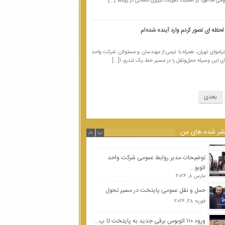
روایت عشق و خدمت بی‌وقفه خادمان
ومی مناطق، بر اهمیت تقویت نیروی انسانی در روابط [...]
حمل‌ونقل...
آگوست 13, 2025
حظه ای تصور کردم وارد آینده شده‌ام
به بهانه ۶۹ سالگی شرکت واحد اتوبوسرانی ت...
آوریل 15, 2025
راموای تهران، همراه با تیمی از مهندسان و مسئولان شرکت واحد
 این وسیله حمل‌ونقل را در مسیر خط یک تندرو، ا[...]
سید میثاق اختر به‌عنوان رئیس روابط عمومی...
جولای 28, 2026
انتصاب سیدمیثاق اختر به عنوان مسئول
بعدی
رواب...
جولای 14, 2026
بهره گیری 1500 نمایشگر ناوگان اتوبوسرانی...
شر شده های من
جولای 7, 2026
توضیحات مدیر روابط عمومی شرکت واحد
اتوبو...
مارس 8, 2026
حمل و نقل عمومی پایتخت در مسیر تحول
فوریه 28, 2026
ورود ۱۱۰ اتوبوس برقی جدید به پایتخت تا پ...