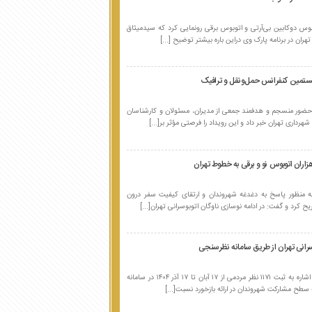
بوس دوکابین بی‌آرتی و اتوبوس برقی رونمایی کرد که سیدمیثاق
ران در برنامه پارک وی دراین باره بیشتر توضیح [...]
یستمین کنفرانس حمل‌ونقل و ترافیک
 حضور منسجم و هدفمند جمعی از مدیران، مسئولان و کارشناسان
داری تهران خبر داد و این رویداد را فرصتی مؤثر بر[...]
اران اتوبوس نو و برقی به خطوط تهران
ه منظور پاسخ به دغدغه شهروندان و ارتقای کیفیت سفر درون
 کرد و گفت: در ادامه نوسازی ناوگان اتوبوسرانی تهران[...]
رانی تهران از طریق سامانه نظرسنجی
مدیر روابط عمومی شرکت واحد اتوبوسرانی تهران با اشاره به ثبت ۱۱۷۱ نظر مردمی از ۱۷ آبان تا ۱۷ آذر ۱۴۰۴ در سامانه
سطح مشارکت شهروندان در ارائه بازخورد نسبت[...]