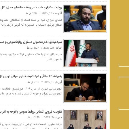
روایت عشق و خدمت بی‌وقفه خادمان حمل‌ونقل ار
آگوست 13, 2025
9:37 ق.ظ
فضای مرز زرباطیه پر شده است از صداهای متفاوت؛
صدای پرشور «لبیک یا حسین» که گویی دل‌ها را به هم 
سیدمیثاق اختر به‌عنوان مسئول روابط‌عمومی و مستندسازی مر
جولای 29, 2025
3:27 ب.ظ
منصوب شد.
به بهانه ۶۹ سالگی شرکت واحد اتوبوسرانی تهران؛ از سکه تا کارت هوشمند
آوریل 15, 2025
7:10 ق.ظ
اتوبوسرانی تهران و حومه تاسیس شد و به مرور زمان ب
گزارش سیدمیثاق اختر در اربعین حسینی از
ف...
تقویت نیروی انسانی روابط عمومی با توجه به افزا
جولای 19, 2020
فوریه 24, 2025
2:59 ب.ظ
حال و هوای اربعین حسینی سال 1398 در عراق
در نخستین نشست هم‌اندیشی مدیر روابط عمومی شرکت