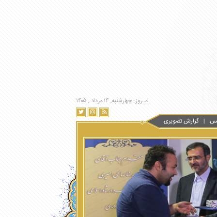
امـروز : چهارشنبه, ۱۴ مرداد , ۱۴۰۵
س
گزارش تصویری