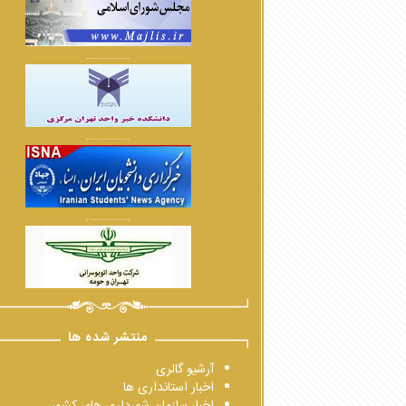
................
................
................
منتشر شده ها
آرشیو گالری
اخبار استانداری ها
اخبار سازمان شهرداری های کشور