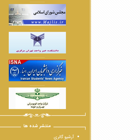
................
................
................
................
منتشر شده ها
آرشیو گالری