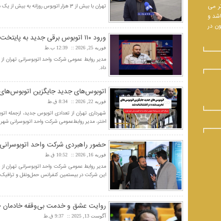
تر می
تهران با بیش از 3 هزار اتوبوس روزانه به بیش از یک میلیون مسافر خدمت‌رسانی می‌کند.
اشد و
ون در
ورود ۱۱۰ اتوبوس برقی جدید به پایتخت تا پایان سال
فوریه 25, 2026
12:39 ب.ظ
داد.
اتوبوس‌های جدید جایگزین اتوبوس‌های
فوریه 22, 2026
8:34 ق.ظ
شهرداری تهران از تعدادی اتوبوس جدید، ازجمله اتو
اختر، مدیر روابط‌عمومی شرکت واحد اتوبوسرانی شهر ته
حضور راهبردی شرکت واحد اتوبوسرانی 
فوریه 16, 2026
10:52 ق.ظ
مدیر روابط عمومی شرکت واحد اتوبوسرانی تهران از
این شرکت در بیستمین کنفرانس حمل‌ونقل و ترافیک شهر
روایت عشق و خدمت بی‌وقفه خادمان حم
آگوست 13, 2025
9:37 ق.ظ