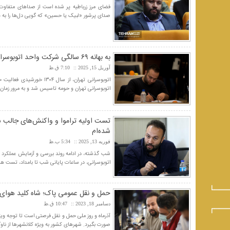
فضای مرز زرباطیه پر شده است از صداهای متفاوت؛
صدای پرشور «لبیک یا حسین» که گویی دل‌ها را به هم 
به بهانه ۶۹ سالگی شرکت واحد اتوبوسرانی تهران؛ از سکه تا کارت هوشمند
آوریل 15, 2025
7:10 ق.ظ
اتوبوسرانی تهران و حومه تاسیس شد و به مرور زمان 
تست اولیه تراموا و واکنش‌های جالب ش
شده‌ام
فوریه 13, 2025
5:34 ب.ظ
شب گذشته، در ادامه روند بررسی و آزمایش عملکرد ت
اتوبوسرانی، در ساعات پایانی شب تا بامداد، تست ها
حمل و نقل عمومی پاک؛ شاه کلید هوای
دسامبر 18, 2023
10:47 ق.ظ
آذرماه و روز ملی حمل و نقل فرصتی است تا توجه وی
صورت بگیرد. شهرهای کشور به ویژه کلانشهرها از ناوگ