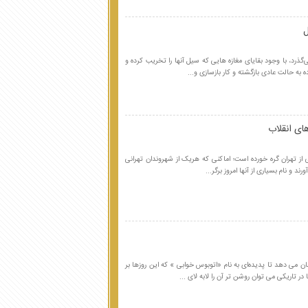
ل
گذرد، با وجود بقایای مغازه هایی که سیل آنها را تخریب کرده و
ده به حالت عادی بازگشته و کار بازسازی و...
های انقلاب
نی از تهران گره خورده است؛ اماکنی که هریک از شهروندان تهرانی
ند و نام بسیاری از آنها امروز برگر...
 می دهد تا پدیده‌ای به نام «اتوبوس خوابی » که این روزها بر
 در تاریکی می توان روشن تر آن را لابه لای ...