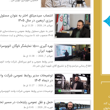
حسینی شهرداری تهران من...
انتصاب سیدمیثاق اختر به عنوان مسئول
مرزی اربعین در سال ۱۴۰۵
جولای 14, 2026
11:20 ق.ظ
اختر به عنوان مسئول روابط عمومی و مستندسازی قرار
۱۴۰۵ منصوب شد تا مدیریت رسانه‌ای و ثبت مستندات این عملیات بزرگ حمل‌ونقلی را بر عهده بگیرد.
بهره گیری 1500 نمایشگر ناوگ
شهید ایران
جولای 7, 2026
11:38 ق.ظ
اطلاع رسانی مراسم وداع و تشییع آقای شهید ایران خبر داد.
توضیحات مدیر روابط عمومی شرکت واحد 
در دیماه 1404
مارس 8, 2026
11:27 ق.ظ
توضیحات مدیر روابط عمومی شرکت واحد اتوبوسرانی تهر
ن
حمل و نقل عمومی پایتخت در مسیر تح
ی کند
فوریه 28, 2026
8:45 ق.ظ
انهای