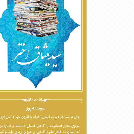
سرمقاله روز
جان نباشد جز خبر در آزمون--هرکه را افزون خبر جانش فزو
مولوی معیار انسانیت را آگاهی انسان دانسته و اشاره م
که انسان به خاطر علم و اگاهی بر حیوان برتری دارد و انس