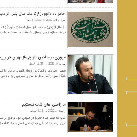
امامزاده داوود(ع)، یک سال پس از سی
جولای 31, 2023
10:23 ق.ظ
یکسال از وقوع حادثه تلخ سیل امامزاده داوود(ع) می‌
در انتظار بازسازی و نوسازی هستند؛ اما روستا و امامزا
مروری بر میادین تاریخ‌ساز تهران در روز
فوریه 9, 2023
10:35 ق.ظ
بعضاً رویدادها و اتفاقات روزهای انقلاب با نام اماک
هنگام عبور از آنها خاطرات تلخ و شیرینی را به یاد می آور
ما زامبی های شب نیستیم
ژانویه 4, 2022
9:19 ب.ظ
شب ها شهر چهره فقر را در خلوتی خود واضح تر نشان
سر زبان‌ها افتاده یکی از نمودهای فقری باشد که اتفاقا