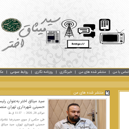
تماس با من
منتشر شده های من
خبرنگاری
روزنامه نگاری
روابط عمومی
عک
منتشر شده های من
سید میثاق اختر به‌عنوان رئ
حسینی شهرداری تهران منص
جولای 28, 2026
11:37 ق.ظ
طی حکمی از سوی حمیدرضا غلامزاده، 
حسینی شهرداری تهران، سید میثاق اخ