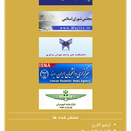
................
................
................
................
منتشر شده ها
آرشیو گالری