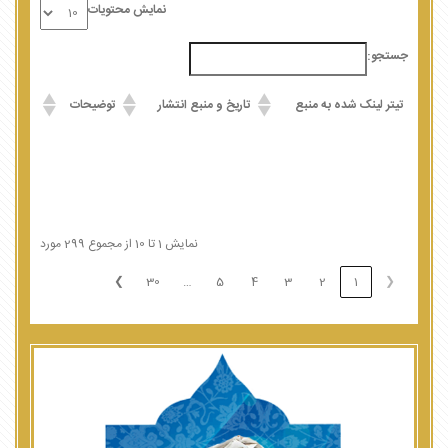
نمایش محتویات
جستجو:
تیتر لینک شده به منبع
تاریخ و منبع انتشار
توضیحات
نمایش 1 تا 10 از مجموع 299 مورد
❯
30
5
4
3
2
1
❮
…