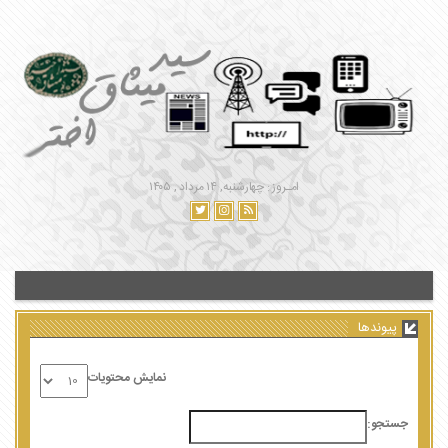
امـروز : چهارشنبه, ۱۴ مرداد , ۱۴۰۵
پیوندها
نمایش محتویات
جستجو: