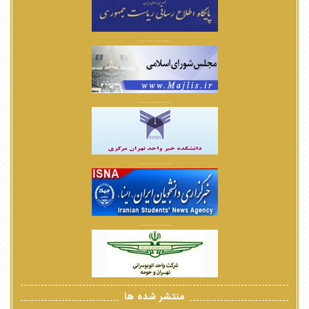
................
................
................
................
منتشر شده ها