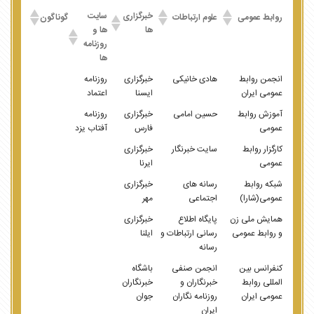
خبرگزاری
سایت
روابط عمومی
علوم ارتباطات
گوناگون
ها
ها و
روزنامه
ها
انجمن روابط
هادی خانیکی
خبرگزاری
روزنامه
عمومی ایران
ایسنا
اعتماد
آموزش روابط
حسین امامی
خبرگزاری
روزنامه
عمومی
فارس
آفتاب یزد
کارگزار روابط
سایت خبرنگار
خبرگزاری
عمومی
ایرنا
شبکه روابط
رسانه های
خبرگزاری
عمومی(شارا)
اجتماعی
مهر
همایش ملی زن
پایگاه اطلاع
خبرگزاری
و روابط عمومی
رسانی ارتباطات و
ایلنا
رسانه
کنفرانس بین
انجمن صنفی
باشگاه
المللی روابط
خبرنگاران و
خبرنگاران
عمومی ایران
روزنامه نگاران
جوان
ایران