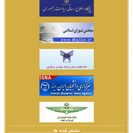
................
................
................
................
منتشر شده ها