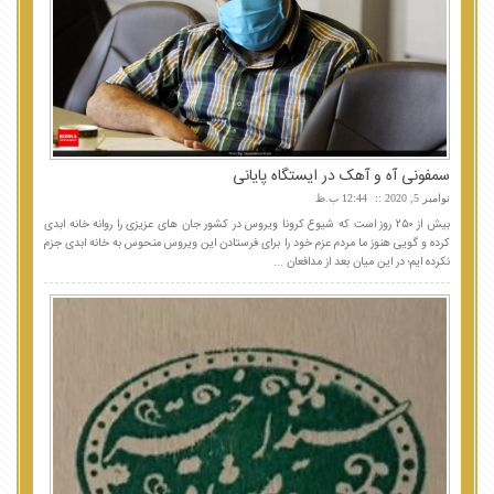
سمفونی آه و آهک در ایستگاه پایانی
نوامبر 5, 2020
12:44 ب.ظ
بیش از ۲۵۰ روز است که شیوع کرونا ویروس در کشور جان های عزیزی را روانه خانه ابدی
کرده و گویی هنوز ما مردم عزم خود را برای فرستادن این ویروس منحوس به خانه ابدی جزم
نکرده ایم؛ در این میان بعد از مدافعان ...