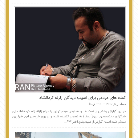
كمك های مردمی برای اسیب دیدگان زلزله كرمانشاه
دسامبر 6, 2017
3:18 ق.ظ
در این گزارش بخشی از کمک ها و همدردی مردم تهران با مردم زلزله زده کرمانشاه برای
خبرگزاری دانشجویان ایران(ایسنا) به تصویر کشیده شده و بر روی خروجی این خبرگزاری
منتشر شده است. گزارش از سیدمیثاق اختر ***...