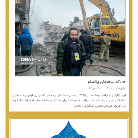
حادثه ساختمان پلاسكو
ژانویه 17, 2017
2:53 ق.ظ
این گزارش در اواخر دیماه سال 1395 از محل ساختمان پلاسکو که در این ایام در حادثه ای
دلخراش دچار حریق شد و در نهایت فروریخت برای خبرگزاری دانشجویان ایران(ایسنا) تهیه
و از طریق خروجی همین خبرگزاری مخابره...