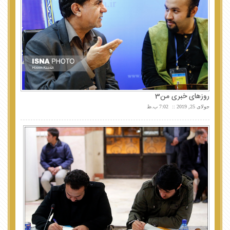
روزهای خبری من3
جولای 25, 2019
7:02 ب.ظ