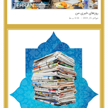
روزهای خبری من
جولای 25, 2019
6:56 ب.ظ