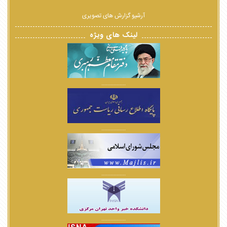
آرشیو گزارش های تصویری
لینک های ویژه
................
................
................
................