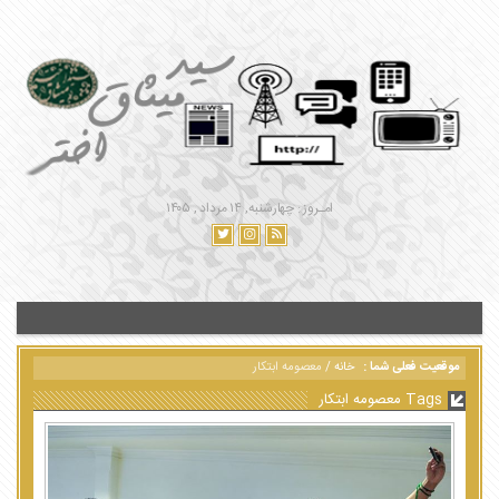
امـروز : چهارشنبه, ۱۴ مرداد , ۱۴۰۵
موقعیت فعلی شما :
خانه
/
معصومه ابتکار
Tags معصومه ابتکار