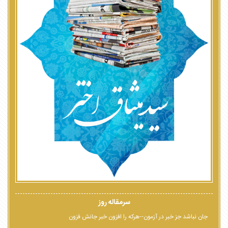
سرمقاله روز
جان نباشد جز خبر در آزمون--هرکه را افزون خبر جانش فزون