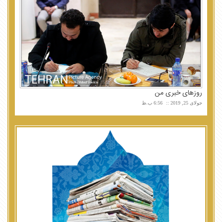
روزهای خبری من
جولای 25, 2019
6:56 ب.ظ