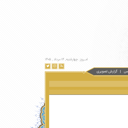
امـروز : چهارشنبه, ۱۴ مرداد , ۱۴۰۵
س
گزارش تصویری