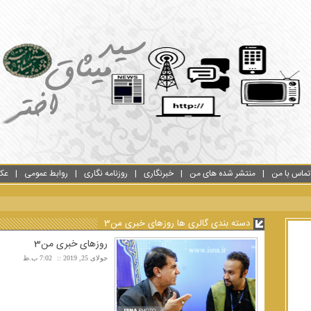
تماس با من
منتشر شده های من
خبرنگاری
روزنامه نگاری
روابط عمومی
عک
دسته بندی گالری ها روزهای خبری من3
روزهای خبری من3
جولای 25, 2019
7:02 ب.ظ