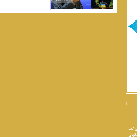
ن
ی کند
انهای