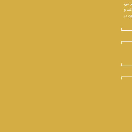
تر می
اشد و
ون در