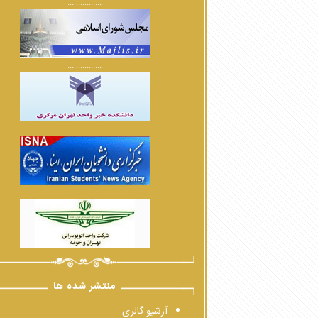
................
................
................
................
منتشر شده ها
آرشیو گالری