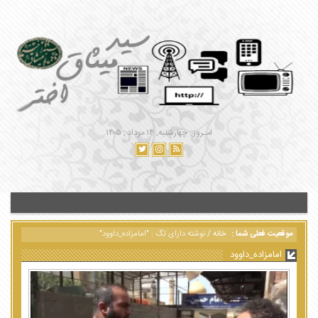
امـروز : چهارشنبه, ۱۴ مرداد , ۱۴۰۵
موقعیت فعلی شما :
خانه
/
نوشته دارای تگ : "امامزاده_داوود"
امامزاده_داوود