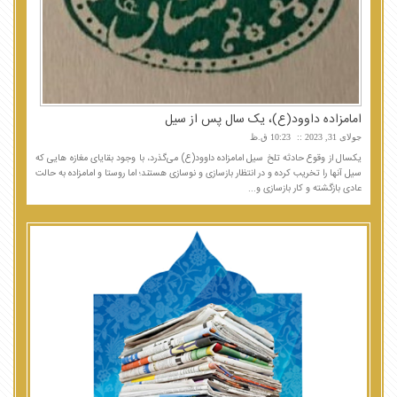
امامزاده داوود(ع)، یک سال پس از سیل
جولای 31, 2023
10:23 ق.ظ
یکسال از وقوع حادثه تلخ سیل امامزاده داوود(ع) می‌گذرد، با وجود بقایای مغازه هایی که
سیل آنها را تخریب کرده و در انتظار بازسازی و نوسازی هستند؛ اما روستا و امامزاده به حالت
عادی بازگشته و کار بازسازی و...