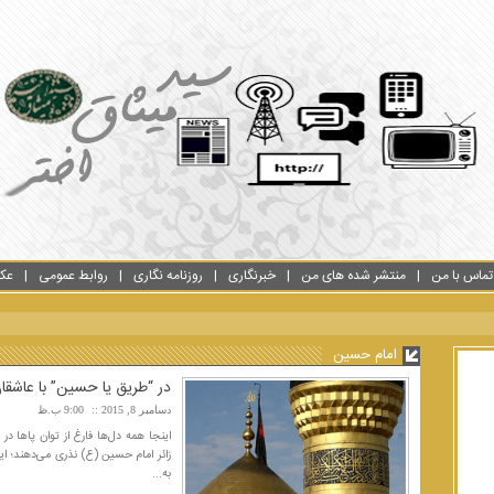
تماس با من
منتشر شده های من
خبرنگاری
روزنامه نگاری
روابط عمومی
عک
امام حسین
در “طریق یا حسین” با عاشق
دسامبر 8, 2015
9:00 ب.ظ
اینجا همه دل‌ها فارغ از توان پاها 
زائر امام حسین (ع) نذری می‌دهند؛ ا
به...