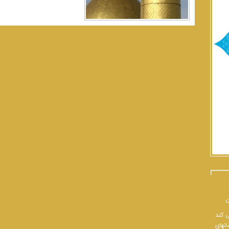
ن
ی کند
انهای