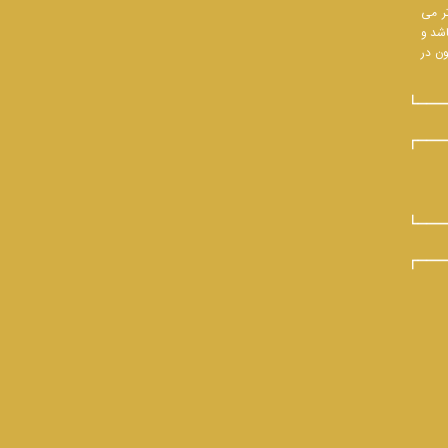
تر می
اشد و
ون در