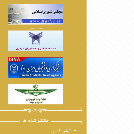
................
................
................
................
منتشر شده ها
آرشیو گالری