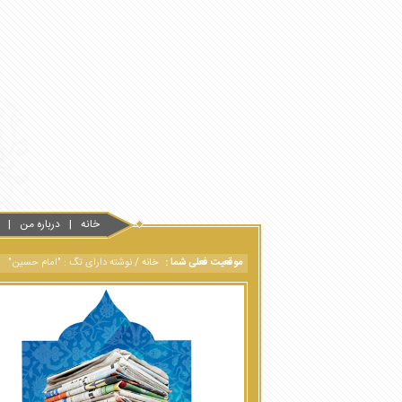
خانه
درباره من
موقعیت فعلی شما :
خانه
/
نوشته دارای تگ : "امام حسین"