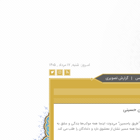
امـروز : شنبه, ۱۷ مرداد , ۱۴۰۵
س
گزارش تصویری
ان حسینی
در “طریق یاحسین” می‌دوند؛ اینجا همه موکب‌ها بندگی و عشق به
ینجا همه مسیر نشان از معشوق دارد و دلدادگان را طلب می کند.