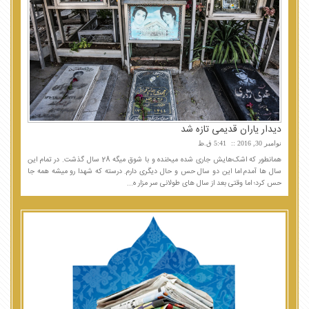
دیدار یاران قدیمی تازه شد
نوامبر 30, 2016
5:41 ق.ظ
همانطور که اشک‌هایش جاری شده میخنده و با شوق میگه 28 سال گذشت. در تمام این
سال ها آمدم اما این دو سال حس و حال دیگری دارم. درسته که شهدا رو میشه همه جا
حس کرد؛ اما وقتی بعد از سال های طولانی سر مزار ه...