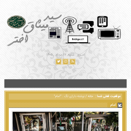
امـروز : شنبه, ۱۷ مرداد , ۱۴۰۵
موقعیت فعلی شما :
خانه
/
نوشته دارای تگ : "امام"
امام