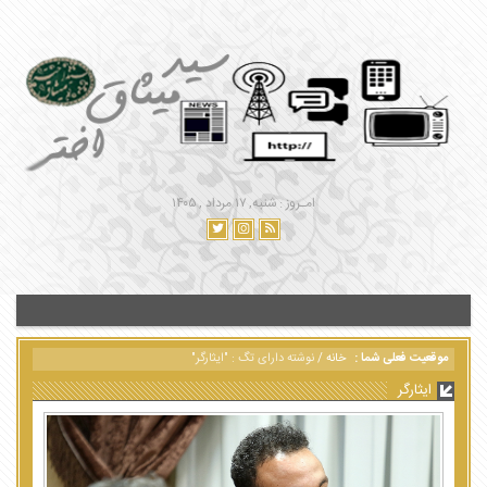
امـروز : شنبه, ۱۷ مرداد , ۱۴۰۵
موقعیت فعلی شما :
خانه
/
نوشته دارای تگ : "ایثارگر"
ایثارگر