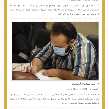
شب ها شهر چهره فقر را در خلوتی خود واضح تر نشان می دهد تا پدیده‌ای به نام
«اتوبوس خوابی » که این روزها بر سر زبان‌ها افتاده یکی از نمودهای فقری باشد که اتفاقا
در تاریکی می توان روشن تر آن را لابه لای ...
۱۸ ماه سخت گذشت
آگوست 10, 2021
11:57 ق.ظ
۱۸ ماه سخت گذشت؛ روزهایی که رنگ قلممان تیره شد و هر روز مجبور به انتشار اخباری
تلخ و غم انگیر بودیم، اخباری که روحمان را تحلیل برد اما مجبور به گفتن چندباره آن شدیم
تا شاید بتوانیم صحنه کوچکی از این و...