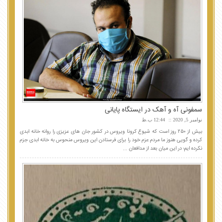
سمفونی آه و آهک در ایستگاه پایانی
نوامبر 5, 2020
12:44 ب.ظ
بیش از ۲۵۰ روز است که شیوع کرونا ویروس در کشور جان های عزیزی را روانه خانه ابدی
کرده و گویی هنوز ما مردم عزم خود را برای فرستادن این ویروس منحوس به خانه ابدی جزم
نکرده ایم؛ در این میان بعد از مدافعان ...