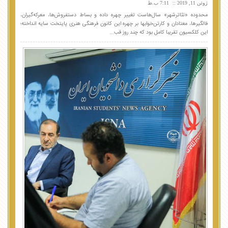
ژوئن 11, 2019
7:11 ب.ظ
محدوده «تئاترشهر» سال‌هاست تغییر چهره داده و بساط دستفروش‌ها، معرکه‌گیران،
فالگیرها، معتادان و کارتن‌خوابها بر چهره این کانون فرهنگی هنری پایتخت سایه انداخته؛
این کلکسیون تقریبا کامل بود که چند روز قب...