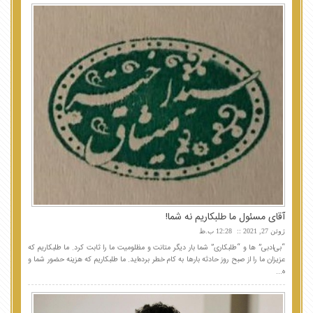
آقای مسئول ما طلبکاریم نه شما!
ژوئن 27, 2021
12:28 ب.ظ
“بی‌ادبی‌” ها و “طلبکاری” شما بار دیگر متانت و مظلومیت ما را ثابت کرد. ما طلبکاریم که
عزیزان ما را از صبح روز حادثه بارها به کام خطر برده‌اید. ما طلبکاریم که هزینه حضور شما و
ه...