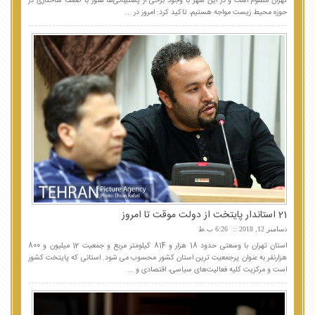
تهران مظلوم است و در این شهر با وجود برخی از پشتیبانی‌ها هنوز با ضعف ساختاری در
حوزه محیط زیست مواجه هستیم، تاکید کرد: امروز در ...
21 استاندار پایتخت از دولت موقت تا امروز
دسامبر 12, 2018
6:26 ب.ظ
استان تهران با وسعتی حدود 18 هزار و 814 کیلومتر مربع و جمعیت 12 میلیون و 800
هزارنفر به عنوان پرجمعیت ترین استان کشور محسوب می شود. استانی که پایتخت کشور
است و مرکزیت کلیه فعالیت‌های سیاسی، اقتصادی و ...