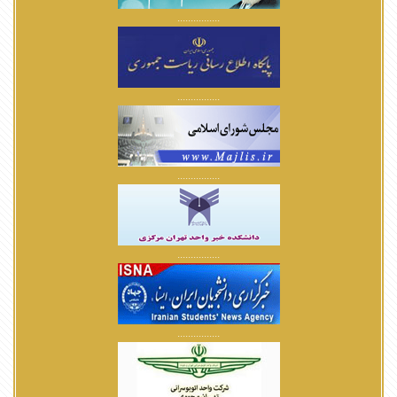
................
................
................
................
................