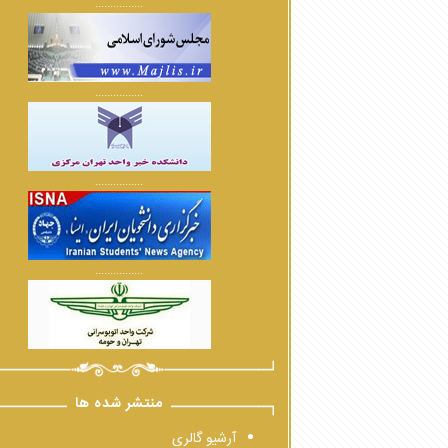
................
................
................
................
منتشر شده ها
آرشیو گالری