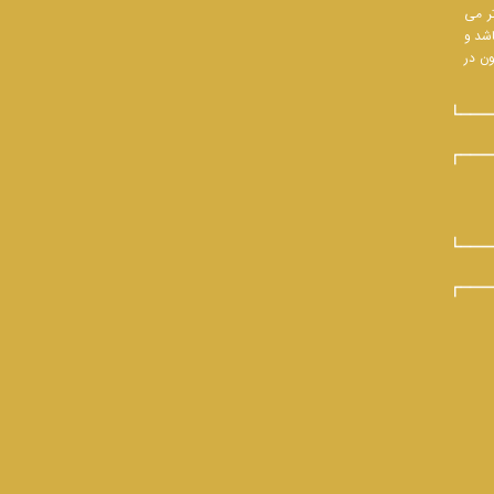
تر می
اشد و
ون در