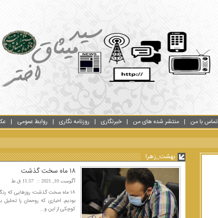
تماس با من
منتشر شده های من
خبرنگاری
روزنامه نگاری
روابط عمومی
عک
بهشت_زهرا
۱۸ ماه سخت گذشت
آگوست 10, 2021
11:57 ق.ظ
۱۸ ماه سخت گذشت؛ روزهایی که رنگ ق
بودیم، اخباری که روحمان را تحلیل ب
کوچکی از این و...