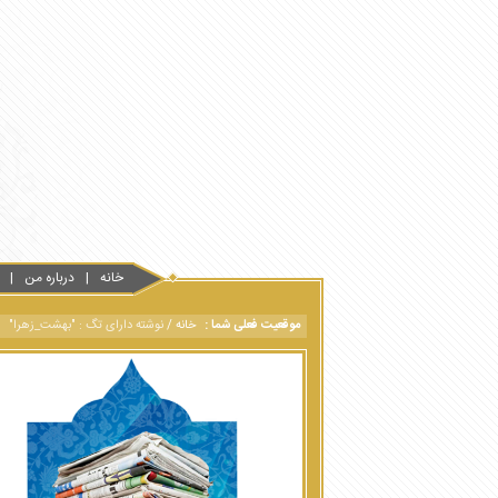
خانه
درباره من
موقعیت فعلی شما :
خانه
/
نوشته دارای تگ : "بهشت_زهرا"