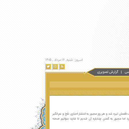
امـروز : شنبه, ۱۷ مرداد , ۱۴۰۵
س
گزارش تصویری
لممان تیره شد و هر روز مجبور به انتشار اخباری تلخ و غم انگیر
رد اما مجبور به گفتن چندباره آن شدیم تا شاید بتوانیم صحنه