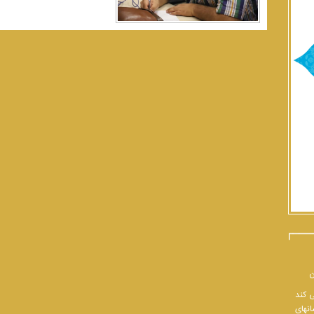
ن
ی کند
انهای