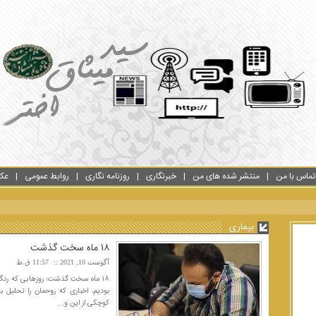
تماس با من
منتشر شده های من
خبرنگاری
روزنامه نگاری
روابط عمومی
عک
بیماری
۱۸ ماه سخت گذشت
آگوست 10, 2021
11:57 ق.ظ
۱۸ ماه سخت گذشت؛ روزهایی که رنگ ق
بودیم، اخباری که روحمان را تحلیل ب
کوچکی از این و...