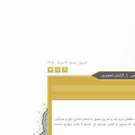
امـروز : شنبه, ۱۷ مرداد , ۱۴۰۵
س
گزارش تصویری
لممان تیره شد و هر روز مجبور به انتشار اخباری تلخ و غم انگیر
رد اما مجبور به گفتن چندباره آن شدیم تا شاید بتوانیم صحنه