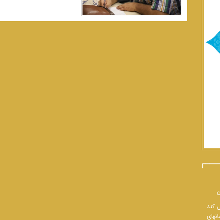
ن
ی کند
انهای