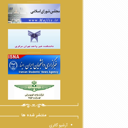
................
................
................
................
منتشر شده ها
آرشیو گالری