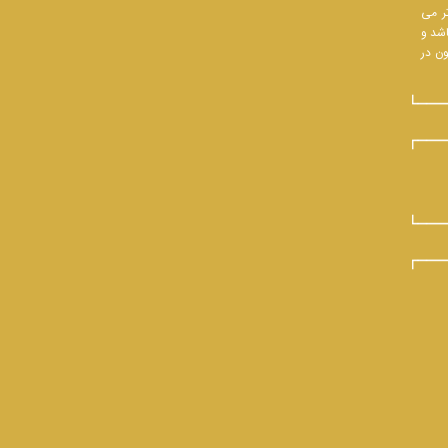
تر می
اشد و
ون در