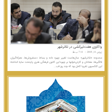
واکاوی هفت‌تیرکشی در تئاترشهر
ژوئن 11, 2019
7:11 ب.ظ
محدوده «تئاترشهر» سال‌هاست تغییر چهره داده و بساط دستفروش‌ها، معرکه‌گیران،
فالگیرها، معتادان و کارتن‌خوابها بر چهره این کانون فرهنگی هنری پایتخت سایه انداخته؛
این کلکسیون تقریبا کامل بود که چند روز قب...