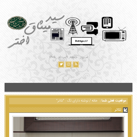
امـروز : جمعه, ۹ مرداد , ۱۴۰۵
موقعیت فعلی شما :
خانه
/
نوشته دارای تگ : "تئاتر"
تئاتر