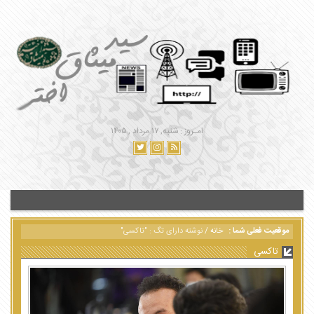
امـروز : شنبه, ۱۷ مرداد , ۱۴۰۵
موقعیت فعلی شما :
خانه
/
نوشته دارای تگ : "تاکسی"
تاکسی