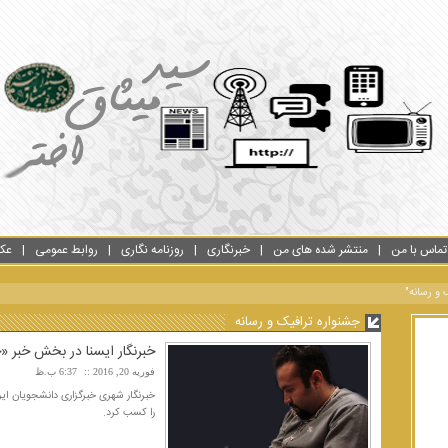
تماس با من
منتشر شده های من
خبرنگاری
روزنامه نگاری
روابط عمومی
عک
 و رسانه"
جشنواره ترافیک و رسانه
خبرنگار ایسنا در بخش خبر «
فوریه 20, 2016
6:37 ب.ظ
خبرنگار شهری خبرگزاری دانشجویان ای
را کسب کرد.