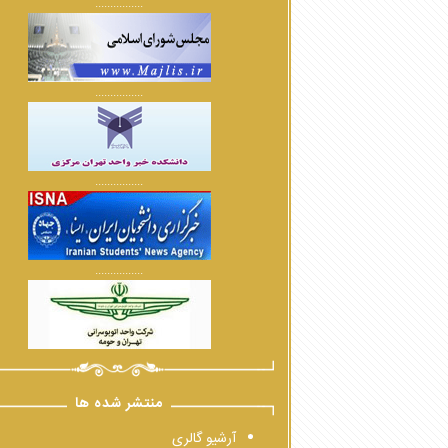
................
................
................
................
منتشر شده ها
آرشیو گالری