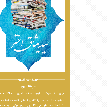
سرمقاله روز
جان نباشد جز خبر در آزمون--هرکه را افزون خبر جانش فزو
مولوی معیار انسانیت را آگاهی انسان دانسته و اشاره م
که انسان به خاطر علم و اگاهی بر حیوان برتری دارد و انس