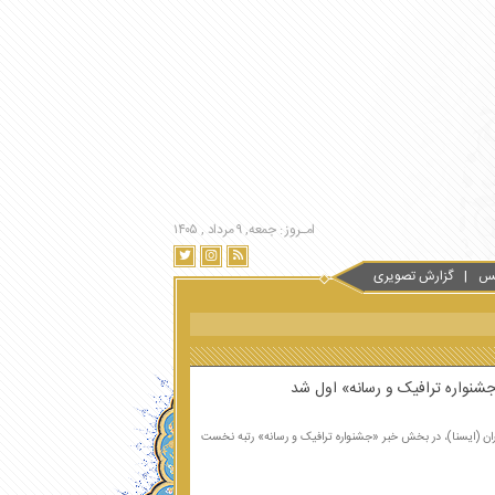
امـروز : جمعه, ۹ مرداد , ۱۴۰۵
س
گزارش تصویری
جشنواره ترافیک و رسانه» اول شد
ران (ایسنا)، در بخش خبر «جشنواره ترافیک و رسانه» رتبه نخست