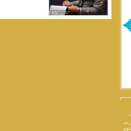
ن
ی کند
انهای