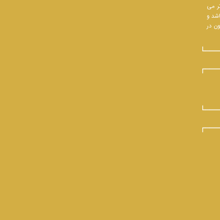
تر می
اشد و
ون در