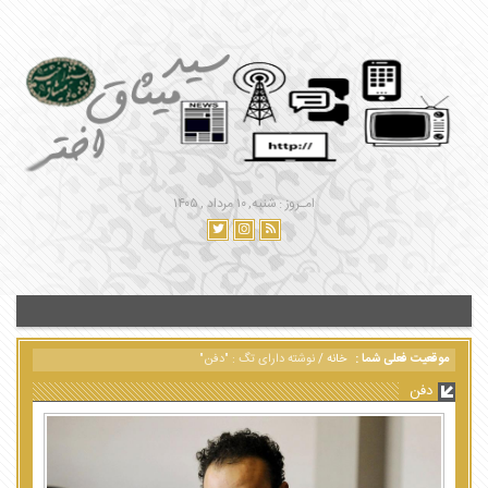
امـروز : شنبه, ۱۰ مرداد , ۱۴۰۵
موقعیت فعلی شما :
خانه
/
نوشته دارای تگ : "دفن"
دفن