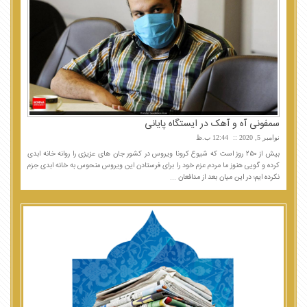
سمفونی آه و آهک در ایستگاه پایانی
نوامبر 5, 2020
12:44 ب.ظ
بیش از ۲۵۰ روز است که شیوع کرونا ویروس در کشور جان های عزیزی را روانه خانه ابدی
کرده و گویی هنوز ما مردم عزم خود را برای فرستادن این ویروس منحوس به خانه ابدی جزم
نکرده ایم؛ در این میان بعد از مدافعان ...