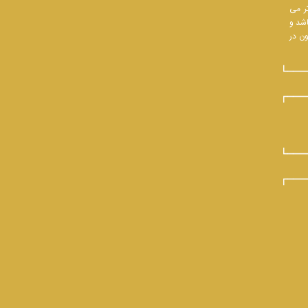
تر می
اشد و
ون در