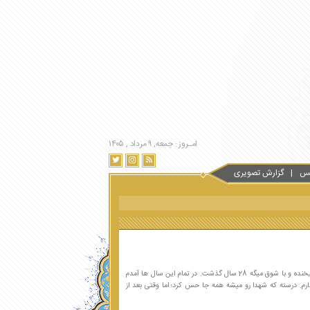
امـروز : جمعه, ۹ مرداد , ۱۴۰۵
س
گزارش تصویری
همانطور که اشک‌هایش جاری شده میخنده و با شوق میگه 28 سال گذشت. در تمام این سال ها آمدم
م. درسته که شهدا رو میشه همه جا حس کرد؛ اما وقتی بعد از