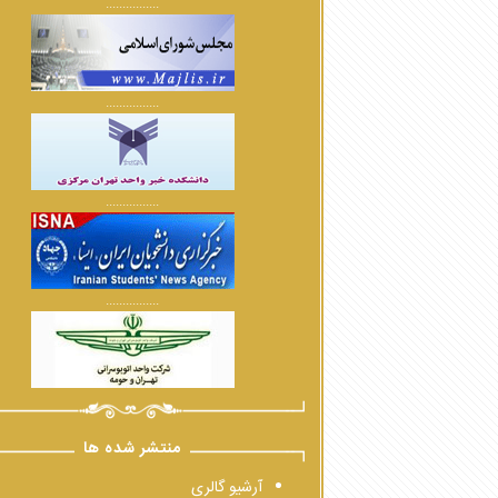
................
................
................
................
منتشر شده ها
آرشیو گالری