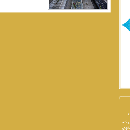
ن
ی کند
انهای