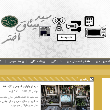
تماس با من
منتشر شده های من
خبرنگاری
روزنامه نگاری
روابط عمومی
عک
رهبری
دیدار یاران قدیمی تازه شد
نوامبر 30, 2016
5:41 ق.ظ
اما این دو سال حس و حال دیگری دار
سال های طولانی سر مزار ه...