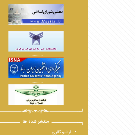
................
................
................
................
منتشر شده ها
آرشیو گالری