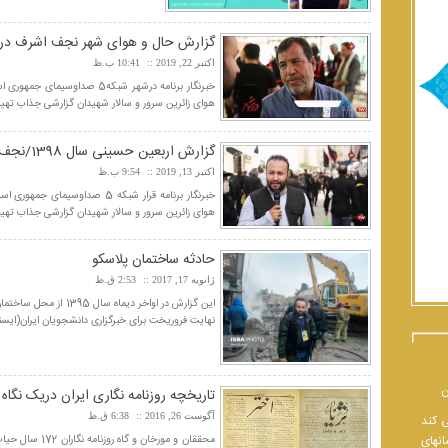
گزارش حال و هوای شهر نجف اشرف در
اکتبر 22, 2019
10:41 ب.ظ
هوای زائرین سرور و سالار شهیدان گزارشی جذاب تهیه
گزارش اربعین حسینی سال 1398/نجف اشرف
اکتبر 13, 2019
9:54 ب.ظ
هوای زائرین سرور و سالار شهیدان گزارشی جذاب تهیه
حادثه ساختمان پلاسكو
ژانویه 17, 2017
2:53 ق.ظ
این گزارش در اواخر دیم
نهایت فروریخت برای خبرگزاری دانشجویان ایران(ایسنا
ن
تاریخچه روزنامه نگاری ایران دریک نگاه
آگوست 26, 2016
6:38 ق.ظ
ی کند
انهای
محققان و مورخان