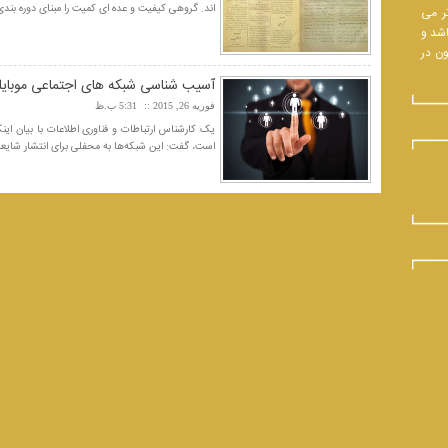
اند. گروهی کیفیت و عده ای کمیت را مبنای دوره بندی ق
تر می
اشد و
ون در
آسیب شناسی شبکه های اجتماعی موبای
فوریه 26, 2015
5:31 ب.ظ
یک کارشناس ارتباطات و فناوری اطلاعات با بیان این
است، گفت: این شبکه‌‌ها به محفلی برای انتشار شایعا