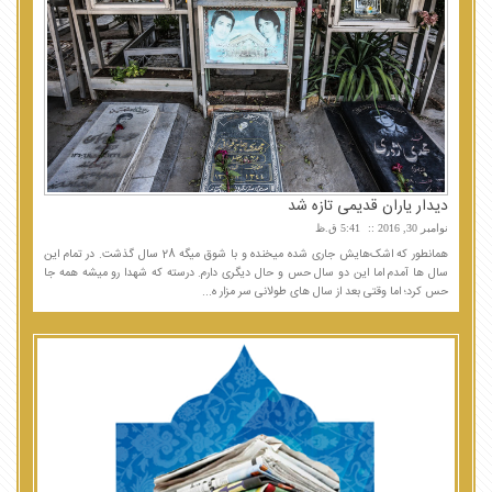
دیدار یاران قدیمی تازه شد
نوامبر 30, 2016
5:41 ق.ظ
همانطور که اشک‌هایش جاری شده میخنده و با شوق میگه 28 سال گذشت. در تمام این
سال ها آمدم اما این دو سال حس و حال دیگری دارم. درسته که شهدا رو میشه همه جا
حس کرد؛ اما وقتی بعد از سال های طولانی سر مزار ه...