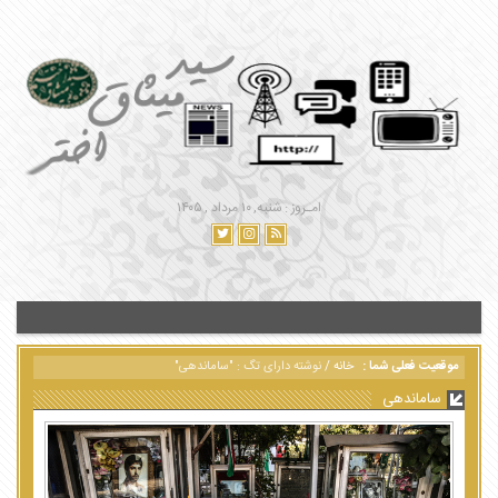
امـروز : شنبه, ۱۰ مرداد , ۱۴۰۵
موقعیت فعلی شما :
خانه
/
نوشته دارای تگ : "ساماندهی"
ساماندهی