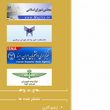
................
................
................
................
منتشر شده ها
آرشیو گالری