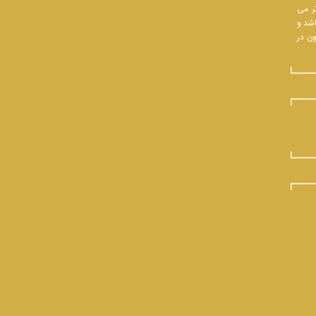
تر می
اشد و
ون در