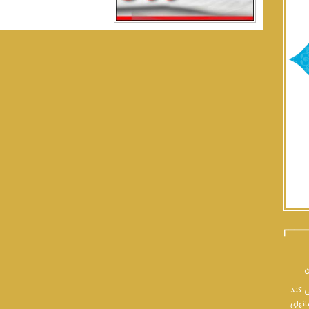
ن
ی کند
انهای