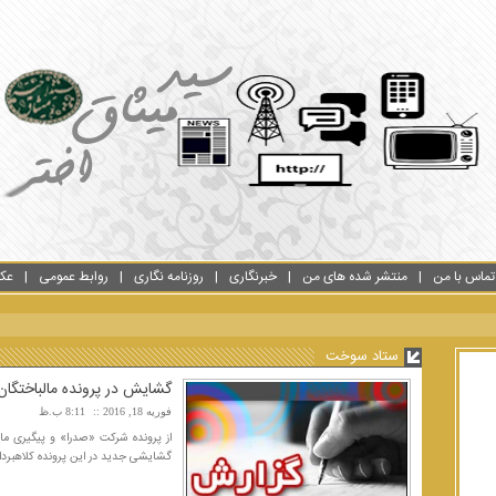
تماس با من
منتشر شده های من
خبرنگاری
روزنامه نگاری
روابط عمومی
عک
ستاد سوخت
گشایش در پرونده مالباختگا
فوریه 18, 2016
8:11 ب.ظ
از پرونده شرکت «صدرا» و پیگیری مال
گشایشی جدید در این پرونده کلاهبردا