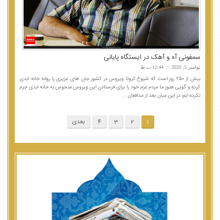
سمفونی آه و آهک در ایستگاه پایانی
نوامبر 5, 2020
12:44 ب.ظ
بیش از ۲۵۰ روز است که شیوع کرونا ویروس در کشور جان های عزیزی را روانه خانه ابدی
کرده و گویی هنوز ما مردم عزم خود را برای فرستادن این ویروس منحوس به خانه ابدی جزم
نکرده ایم؛ در این میان بعد از مدافعان ...
1
2
3
4
بعدی