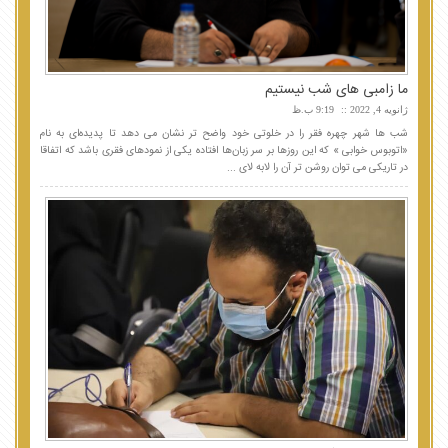
ما زامبی های شب نیستیم
ژانویه 4, 2022
9:19 ب.ظ
شب ها شهر چهره فقر را در خلوتی خود واضح تر نشان می دهد تا پدیده‌ای به نام
«اتوبوس خوابی » که این روزها بر سر زبان‌ها افتاده یکی از نمودهای فقری باشد که اتفاقا
در تاریکی می توان روشن تر آن را لابه لای ...