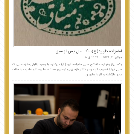
امامزاده داوود(ع)، یک سال پس از سیل
جولای 31, 2023
10:23 ق.ظ
یکسال از وقوع حادثه تلخ سیل امامزاده داوود(ع) می‌گذرد، با وجود بقایای مغازه هایی که
سیل آنها را تخریب کرده و در انتظار بازسازی و نوسازی هستند؛ اما روستا و امامزاده به حالت
عادی بازگشته و کار بازسازی و...