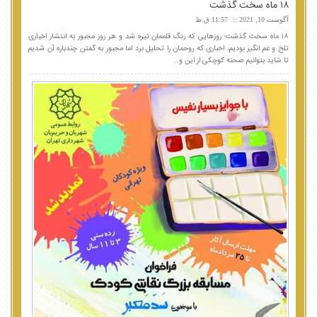
۱۸ ماه سخت گذشت
آگوست 10, 2021
11:57 ق.ظ
۱۸ ماه سخت گذشت؛ روزهایی که رنگ قلممان تیره شد و هر روز مجبور به انتشار اخباری
تلخ و غم انگیر بودیم، اخباری که روحمان را تحلیل برد اما مجبور به گفتن چندباره آن شدیم
تا شاید بتوانیم صحنه کوچکی از این و...