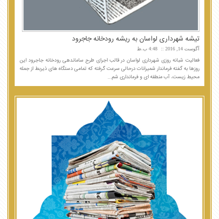
تیشه شهرداری لواسان به ریشه رودخانه جاجرود
آگوست 14, 2016
4:48 ب.ظ
فعالیت شبانه روزی شهرداری لواسان در قالب اجرای طرح ساماندهی رودخانه جاجرود این
روزها به گفته فرماندار شمیرانات درحالی سرعت گرفته که تمامی دستگاه های ذیربط از جمله
محیط زیست، آب منطقه ای و فرمانداری شم...