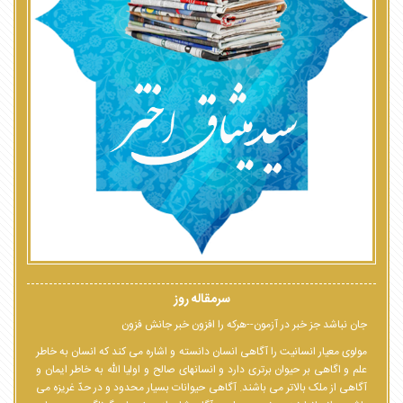
سرمقاله روز
جان نباشد جز خبر در آزمون--هرکه را افزون خبر جانش فزون
مولوی معیار انسانیت را آگاهی انسان دانسته و اشاره می کند که انسان به خاطر
علم و اگاهی بر حیوان برتری دارد و انسانهای صالح و اولیا الله به خاطر ایمان و
آگاهی از ملک بالاتر می باشند. آگاهی حیوانات بسیار محدود و در حدّ غریزه می