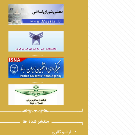
................
................
................
................
منتشر شده ها
آرشیو گالری