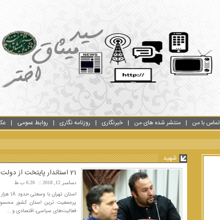
تماس با من
منتشر شده های من
خبرنگاری
روزنامه نگاری
روابط عمومی
عک
شهید
21 استاندار پایتخت از دولت موقت تا امروز
دسامبر 12, 2018
6:26 ب.ظ
پرجمعیت ترین استان کشور محسوب
فعالیت‌های سیاسی، اقتصادی و ...