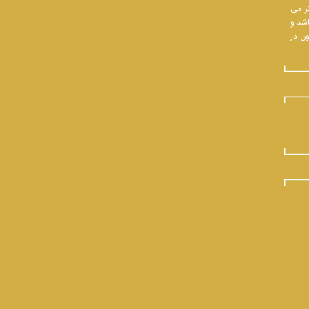
تر می
اشد و
ون در