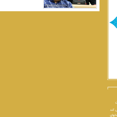
ن
ی کند
انهای