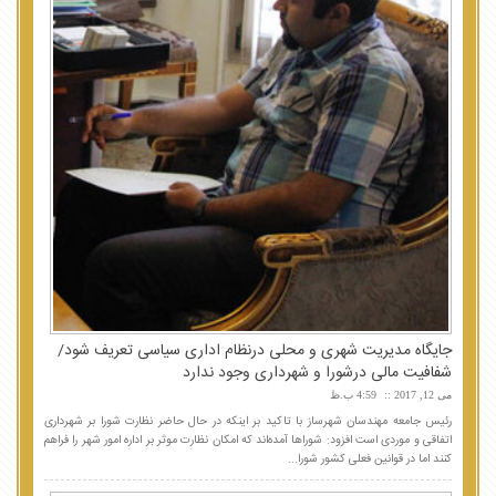
جایگاه مدیریت شهری و محلی درنظام اداری سیاسی تعریف شود/
شفافیت مالی درشورا و شهرداری وجود ندارد
می 12, 2017
4:59 ب.ظ
رئیس جامعه مهندسان شهرساز با تاکید بر اینکه در حال حاضر نظارت شورا بر شهرداری
اتفاقی و موردی است افزود: شوراها آمده‌اند که امکان نظارت موثر بر اداره امور شهر را فراهم
کنند اما در قوانین فعلی کشور شورا...