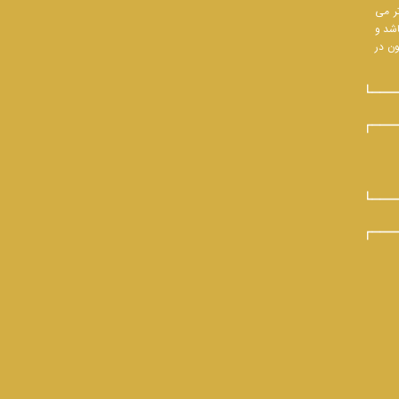
تر می
اشد و
ون در