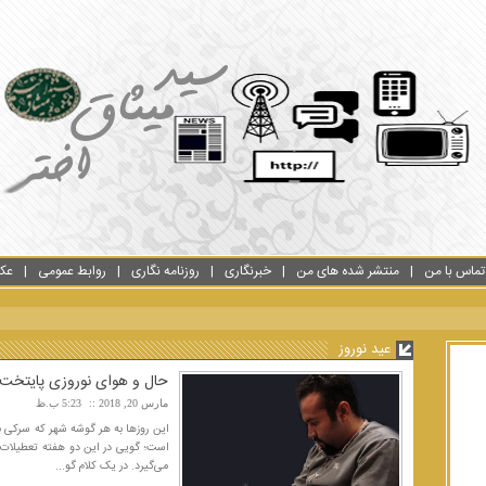
تماس با من
منتشر شده های من
خبرنگاری
روزنامه نگاری
روابط عمومی
عک
عید نوروز
حال و هوای نوروزی پایتخت ر
مارس 20, 2018
5:23 ب.ظ
این روزها به هر گوشه شهر که سرکی 
است؛ گویی در این دو هفته تعطیلات
می‌گیرد. در یک کلام گو...