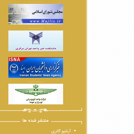
................
................
................
................
منتشر شده ها
آرشیو گالری