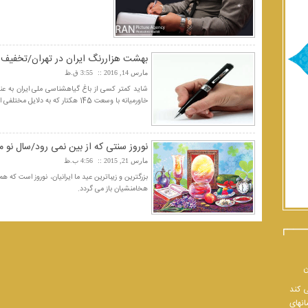
بهشت هزار‌رنگ ایران در تهران/تخفیف 67 درصدی بازدید از باغ گیاه‌شناس
مارس 14, 2016
3:55 ق.ظ
شاید کمتر کسی از باغ گیاهشناسی ملی ایران به عن
خاورمیانه با وسعت 145 هکتار که به دلایل مختلفی از جمله نداشتن بازدید عمومی در سال‌های گذشته برای...
نوروز سنتی که از بین نمی رود/سال نو م
مارس 21, 2015
4:56 ب.ظ
بزرگترین و زیباترین عید ما ایرانیان، نوروز است که 
هخامنشیان باز می گردد.
ن
ی کند
انهای