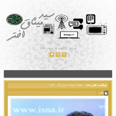
امـروز : یکشنبه, ۱۸ مرداد , ۱۴۰۵
موقعیت فعلی شما :
خانه
/
نوشته دارای تگ : "قدر"
قدر