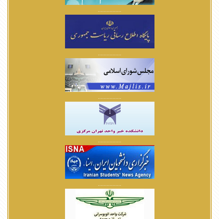
................
................
................
................
................