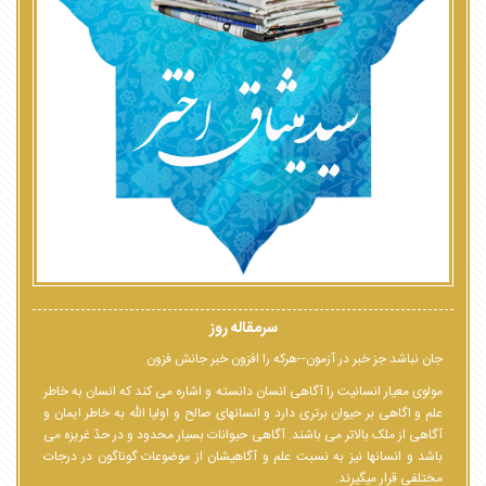
سرمقاله روز
جان نباشد جز خبر در آزمون--هرکه را افزون خبر جانش فزون
مولوی معیار انسانیت را آگاهی انسان دانسته و اشاره می کند که انسان به خاطر
علم و اگاهی بر حیوان برتری دارد و انسانهای صالح و اولیا الله به خاطر ایمان و
آگاهی از ملک بالاتر می باشند. آگاهی حیوانات بسیار محدود و در حدّ غریزه می
باشد و انسانها نیز به نسبت علم و آگاهیشان از موضوعات گوناگون در درجات
مختلفی قرار میگیرند.