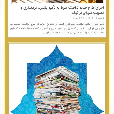
اجرای طرح جدید ترافیک منوط به تأیید پلیس، فرمانداری و
تصویب شورای ترافیک
ژانویه 10, 2018
8:14 ب.ظ
دبیر شورای عالی ترافیک شهرهای کشور در تشریح جزییات طرح ترافیک پیشنهادی
شهرداری تهران با اشاره اینکه هنوز این طرح نهایی و تصویب نشده، معتقد است که طرح
جدید ترافیک تنها در صورتی می‌تواند به تصویب شورای ...