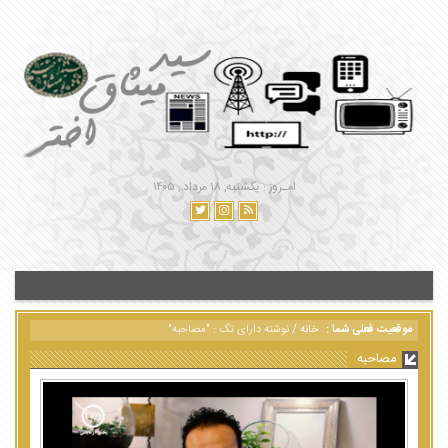
امـروز : یکشنبه, ۱۸ مرداد , ۱۴۰۵
موقعیت فعلی شما :
خانه
/
نوشته دارای تگ : "مصاحبه"
مصاحبه