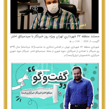
مستند منطقه ٢٢ شهرداري تهران ويژه روز خبرنگار با سيدميثاق اختر
آگوست 9, 2020
3:56 ب.ظ
شهرداری منطقه 22 شهرداری تهران در اقدامی ابتکاری به مناسبت(17 مردادماه) سال 1399
روز خبرنگار با تعدادی از خبرنگاران حوزه شهری از جمله سیدمیثاق اختر، خبرنگار حوزه شهری
خبرگزاری دانشجویان ایران(ایسنا) م...