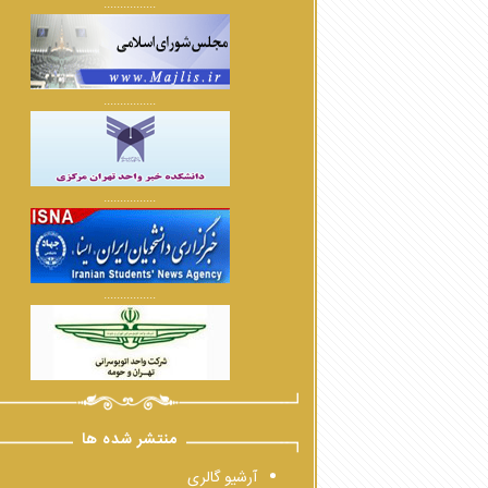
................
................
................
................
منتشر شده ها
آرشیو گالری