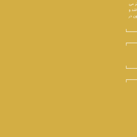
تر می
اشد و
ون در