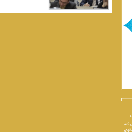
ن
ی کند
انهای