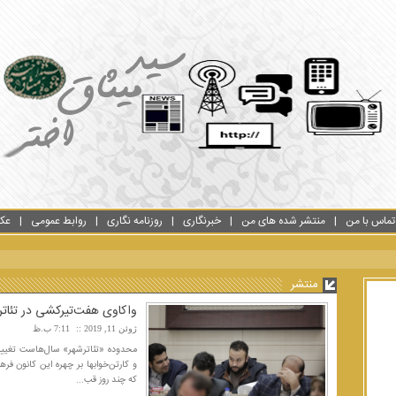
تماس با من
منتشر شده های من
خبرنگاری
روزنامه نگاری
روابط عمومی
عک
منتشر
واکاوی هفت‌تیرکشی در تئاتر
ژوئن 11, 2019
7:11 ب.ظ
محدوده «تئاترشهر» سال‌هاست تغییر چ
و کارتن‌خوابها بر چهره این کانون فر
که چند روز قب...