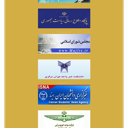
................
................
................
................
................