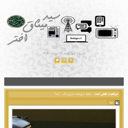
امـروز : چهارشنبه, ۱۴ مرداد , ۱۴۰۵
موقعیت فعلی شما :
خانه
/
نوشته دارای تگ : "نما"
نما