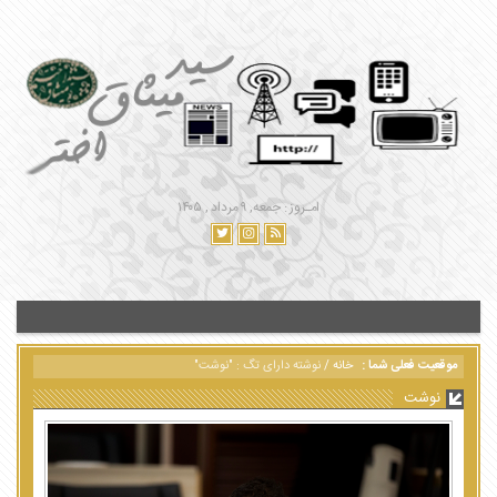
امـروز : جمعه, ۹ مرداد , ۱۴۰۵
موقعیت فعلی شما :
خانه
/
نوشته دارای تگ : "نوشت"
نوشت