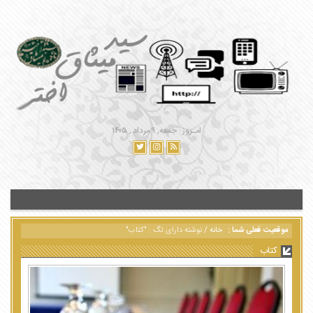
امـروز : جمعه, ۹ مرداد , ۱۴۰۵
موقعیت فعلی شما :
خانه
/
نوشته دارای تگ : "کتاب"
کتاب