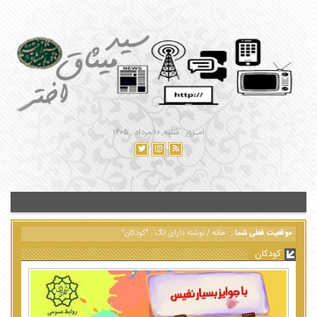
امـروز : شنبه, ۱۰ مرداد , ۱۴۰۵
موقعیت فعلی شما :
خانه
/
نوشته دارای تگ : "کودکان"
کودکان