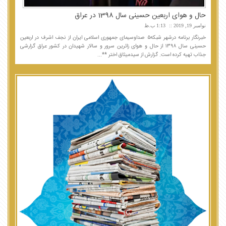
حال و هوای اربعین حسینی سال 1398 در عراق
نوامبر 19, 2019
1:13 ب.ظ
خبرنگار برنامه درشهر شبکه۵ صداوسیمای جمهوری اسلامی ایران از نجف اشرف در اربعین
حسینی سال ۱۳۹۸ از حال و هوای زائرین سرور و سالار شهیدان در کشور عراق گزارشی
جذاب تهیه کرده است. گزارش از سیدمیثاق اختر **...