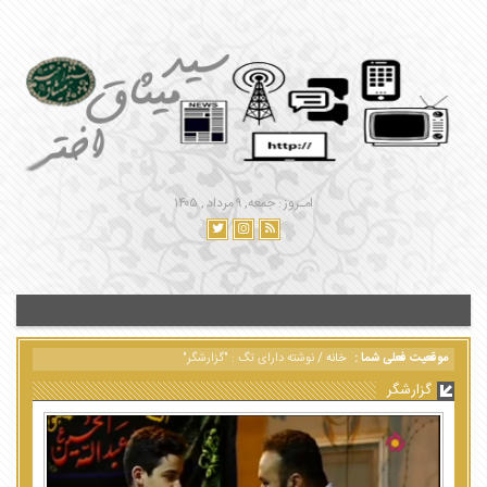
امـروز : جمعه, ۹ مرداد , ۱۴۰۵
موقعیت فعلی شما :
خانه
/
نوشته دارای تگ : "گزارشگر"
گزارشگر