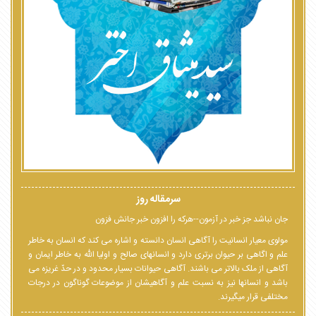
سرمقاله روز
جان نباشد جز خبر در آزمون--هرکه را افزون خبر جانش فزون
مولوی معیار انسانیت را آگاهی انسان دانسته و اشاره می کند که انسان به خاطر
علم و اگاهی بر حیوان برتری دارد و انسانهای صالح و اولیا الله به خاطر ایمان و
آگاهی از ملک بالاتر می باشند. آگاهی حیوانات بسیار محدود و در حدّ غریزه می
باشد و انسانها نیز به نسبت علم و آگاهیشان از موضوعات گوناگون در درجات
مختلفی قرار میگیرند.